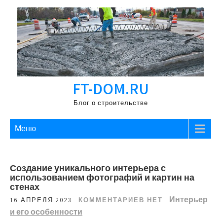
Перейти
к
содержимому
FT-DOM.RU
Блог о строительстве
Меню
Создание уникального интерьера с
использованием фотографий и картин на
стенах
Интерьер
16 АПРЕЛЯ 2023
КОММЕНТАРИЕВ НЕТ
и его особенности