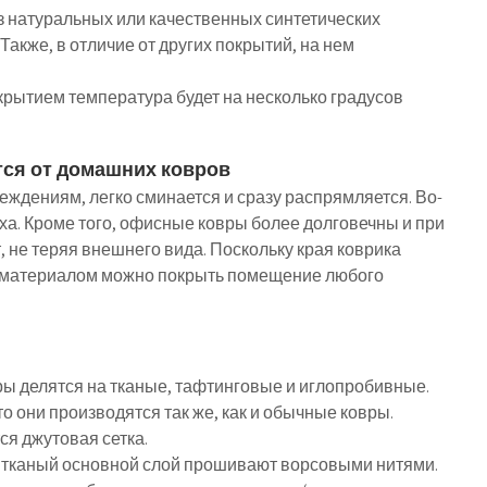
з натуральных или качественных синтетических
Также, в отличие от других покрытий, на нем
рытием температура будет на несколько градусов
ся от домашних ковров
еждениям, легко сминается и сразу распрямляется. Во-
пуха. Кроме того, офисные ковры более долговечны и при
, не теряя внешнего вида. Поскольку края коврика
м материалом можно покрыть помещение любого
ы делятся на тканые, тафтинговые и иглопробивные.
о они производятся так же, как и обычные ковры.
я джутовая сетка.
 тканый основной слой прошивают ворсовыми нитями.