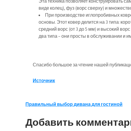
Эта техника позволяет конструировать са
виде колец), фуз (ворс сверху) и множест
При производстве иглопробивных ковр
основы. Этот ковер делится на 3 типа: кор
средний ворс (от 3 до 5 мм) и высокий во
два типа – они просты в обслуживании и и
Спасибо большое за чтение нашей публикаци
Источник
Навигация
Правильный выбор дивана для гостиной
по
Добавить комментар
записям