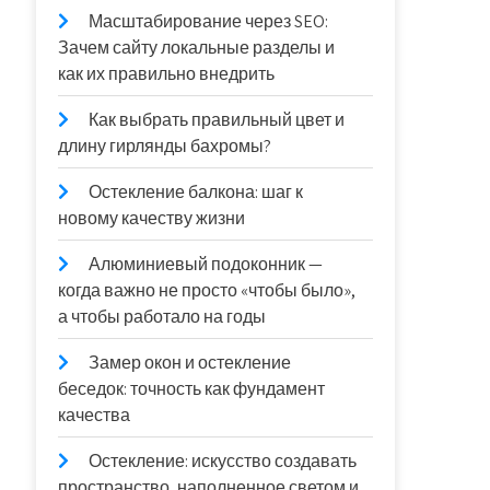
Масштабирование через SEO:
Зачем сайту локальные разделы и
как их правильно внедрить
Как выбрать правильный цвет и
длину гирлянды бахромы?
Остекление балкона: шаг к
новому качеству жизни
Алюминиевый подоконник —
когда важно не просто «чтобы было»,
а чтобы работало на годы
Замер окон и остекление
беседок: точность как фундамент
качества
Остекление: искусство создавать
пространство, наполненное светом и