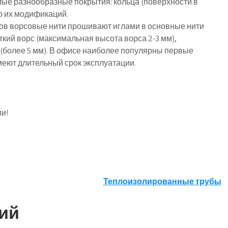
мые разнообразные покрытия: кольца (поверхности в
во их модификаций.
ов ворсовые нити прошивают иглами в основные нити
откий ворс (максимальная высота ворса 2-3 мм),
рс (более 5 мм). В офисе наиболее популярны первые
меют длительный срок эксплуатации.
и!
Теплоизолированные трубы
ий