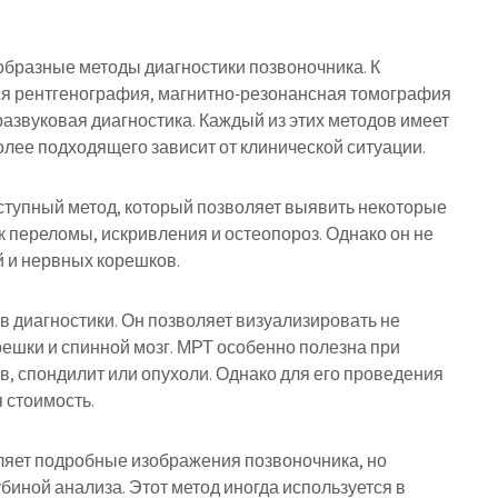
бразные методы диагностики позвоночника. К
ся рентгенография, магнитно-резонансная томография
развуковая диагностика. Каждый из этих методов имеет
олее подходящего зависит от клинической ситуации.
оступный метод, который позволяет выявить некоторые
к переломы, искривления и остеопороз. Однако он не
й и нервных корешков.
 диагностики. Он позволяет визуализировать не
орешки и спинной мозг. МРТ особенно полезна при
, спондилит или опухоли. Однако для его проведения
 стоимость.
яет подробные изображения позвоночника, но
биной анализа. Этот метод иногда используется в