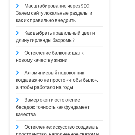
Масштабирование через SEO:
Зачем сайту локальные разделы и
как их правильно внедрить
Как выбрать правильный цвет и
длину гирлянды бахромы?
Остекление балкона: шаг к
новому качеству жизни
Алюминиевый подоконник —
когда важно не просто «чтобы было»,
а чтобы работало на годы
Замер окон и остекление
беседок: точность как фундамент
качества
Остекление: искусство создавать
пространство, наполненное светом и