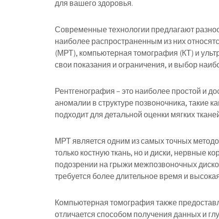
для вашего здоровья.
Современные технологии предлагают разноо
наиболее распространенным из них относят
(МРТ), компьютерная томография (КТ) и ульт
свои показания и ограничения, и выбор наиб
Рентгенография – это наиболее простой и д
аномалии в структуре позвоночника, такие ка
подходит для детальной оценки мягких ткане
МРТ является одним из самых точных методов
только костную ткань, но и диски, нервные к
подозрении на грыжи межпозвоночных дисков
требуется более длительное время и высокая
Компьютерная томография также предоставл
отличается способом получения данных и глу